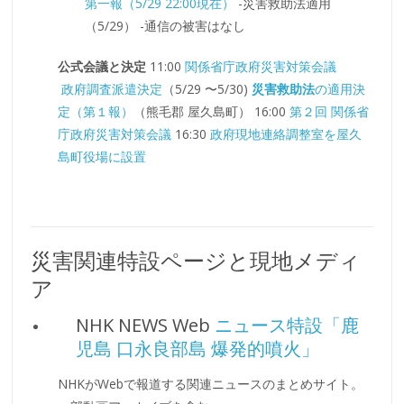
第一報（5/29 22:00現在）
-災害救助法適用
（5/29） -通信の被害はなし
公式会議と決定
11:00
関係省庁政府災害対策会議
政府調査派遣決定
（5/29 〜5/30)
災害救助法
の適用決
定（第１報）
（熊毛郡 屋久島町） 16:00
第２回 関係省
庁政府災害対策会議
16:30
政府現地連絡調整室を屋久
島町役場に設置
災害関連特設ページと現地メディ
ア
NHK NEWS Web
ニュース特設「鹿
児島 口永良部島 爆発的噴火」
NHKがWebで報道する関連ニュースのまとめサイト。