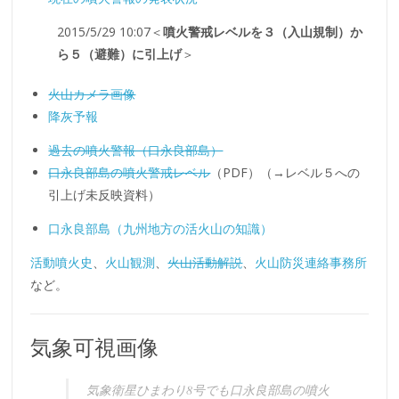
2015/5/29 10:07＜
噴火警戒レベルを３（入山規制）か
ら５（避難）に引上げ
＞
火山カメラ画像
降灰予報
過去の噴火警報（口永良部島）
口永良部島の噴火警戒レベル
（PDF）（→レベル５への
引上げ未反映資料）
口永良部島（九州地方の活火山の知識）
活動噴火史
、
火山観測
、
火山活動解説
、
火山防災連絡事務所
など。
気象可視画像
気象衛星ひまわり8号でも口永良部島の噴火