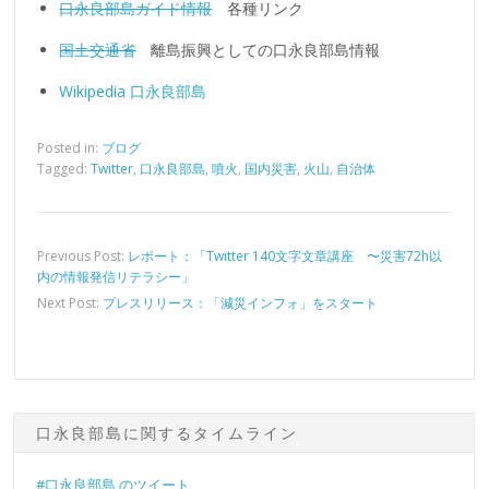
口永良部島ガイド情報
各種リンク
国土交通省
離島振興としての口永良部島情報
Wikipedia 口永良部島
Posted in:
ブログ
Tagged:
Twitter
,
口永良部島
,
噴火
,
国内災害
,
火山
,
自治体
Previous Post:
レポート：「Twitter 140文字文章講座 〜災害72h以
内の情報発信リテラシー」
Next Post:
プレスリリース：「減災インフォ」をスタート
口永良部島に関するタイムライン
#口永良部島 のツイート