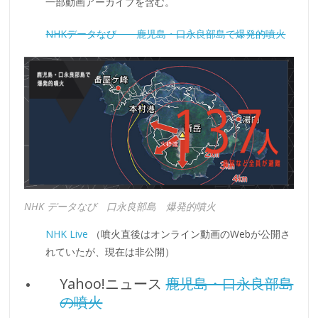
一部動画アーカイブを含む。
NHKデータなび 鹿児島・口永良部島で爆発的噴火
NHK データなび 口永良部島 爆発的噴火
NHK Live
（噴火直後はオンライン動画のWebが公開さ
れていたが、現在は非公開）
Yahoo!ニュース
鹿児島・口永良部島
の噴火