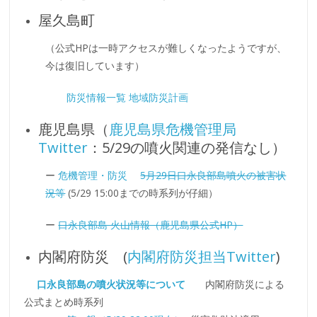
屋久島町
（公式HPは一時アクセスが難しくなったようですが、
今は復旧しています）
防災情報一覧
地域防災計画
鹿児島県（
鹿児島県危機管理局
Twitter
：5/29の噴火関連の発信なし）
ー
危機管理・防災
5月29日口永良部島噴火の被害状
況等
(5/29 15:00までの時系列が仔細）
ー
口永良部島 火山情報（鹿児島県公式HP）
内閣府防災 (
内閣府防災担当Twitter
)
口永良部島の噴火状況等について
内閣府防災による
公式まとめ時系列