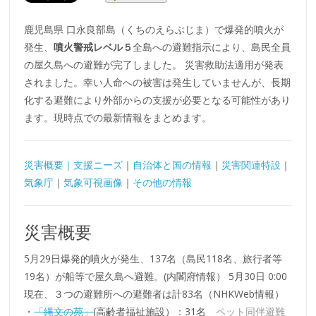
鹿児島県 口永良部島（くちのえらぶじま）で爆発的噴火が
発生、
噴火警戒レベル５
全島への避難指示により、島民全員
の屋久島への避難が完了しました。 災害救助法適用が発表
されました。幸い人命への被害は発生していませんが、長期
化する避難により外部からの支援が必要となる可能性があり
ます。現時点での最新情報をまとめます。
災害概要｜
支援ニーズ
｜
自治体と国の情報
｜
災害関連特設
｜
気象庁
｜
気象可視画像
｜
その他の情報
災害概要
5月29日爆発的噴火が発生、137名（島民118名、旅行者等
19名）が船等で屋久島へ避難。(内閣府情報） 5月30日 0:00
現在、３つの避難所への避難者は計83名（NHKWeb情報）
・
「縄文の苑」
(高齢者福祉施設）：31名
ペット同伴避難