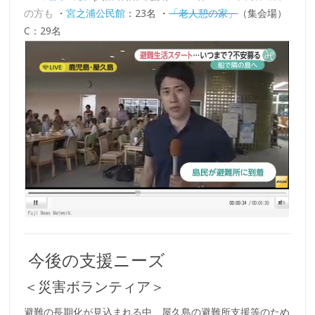
の方も
・
宮之浦公民館
：23名 ・
「老人憩の家」
（集会場）
C：29名
今後の支援ニーズ
＜災害ボランティア＞
避難の長期化が見込まれる中、屋久島の避難所支援等のため