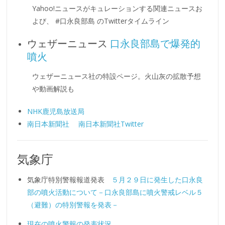
Yahoo!ニュースがキュレーションする関連ニュースお
よび、 #口永良部島 のTwitterタイムライン
ウェザーニュース
口永良部島で爆発的
噴火
ウェザーニュース社の特設ページ。火山灰の拡散予想
や動画解説も
NHK鹿児島放送局
南日本新聞社
南日本新聞社Twitter
気象庁
気象庁特別警報報道発表
５月２９日に発生した口永良
部の噴火活動について－口永良部島に噴火警戒レベル５
（避難）の特別警報を発表－
現在の噴火警報の発表状況