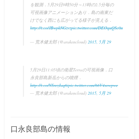
を観測．5月29日9時50分～13時の2.5分毎の
可視画像アニメーションあり．島の南東だ
けでなく西にも広がってる様子が見える．
http://t.co/JBwpkNGzvz
pic.twitter.com/DEOquQSc0n
— 荒木健太郎 (@arakencloud)
2015, 5月 29
5月29日11:05頃の衛星Terraの可視画像．口
永良部島新岳からの噴煙．
http://t.co/NSrezJaq6i
pic.twitter.com/66V4sowpwe
— 荒木健太郎 (@arakencloud)
2015, 5月 29
口永良部島の情報