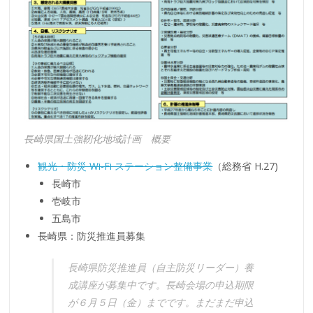
長崎県国土強靭化地域計画 概要
観光・防災 Wi-Fi ステーション整備事業
（総務省 H.27)
長崎市
壱岐市
五島市
長崎県：防災推進員募集
長崎県防災推進員（自主防災リーダー）養
成講座が募集中です。長崎会場の申込期限
が６月５日（金）までです。まだまだ申込