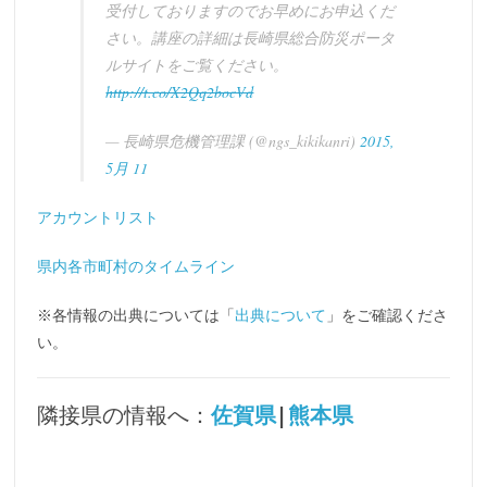
受付しておりますのでお早めにお申込くだ
さい。講座の詳細は長崎県総合防災ポータ
ルサイトをご覧ください。
http://t.co/X2Qq2bocVd
— 長崎県危機管理課 (@ngs_kikikanri)
2015,
5月 11
アカウントリスト
県内各市町村のタイムライン
※各情報の出典については「
出典について
」をご確認くださ
い。
隣接県の情報へ：
佐賀県
|
熊本県