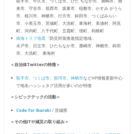
取手市、牛久市、つくば市、ひた ちなか市、鹿嶋市、潮
来市、守谷市、筑西市、坂東市、稲敷市、かすみ がうら
市、桜川市、神栖市、行方市、鉾田市、つくばみらい
市、小美玉市、茨城町、大洗町、東海村、美浦村、阿見
町、河内町、八千代町、五霞町、境町、利根町
南海トラフ地震
「防災対策推進指定地域」
水戸市、日立市、ひたちなか市、鹿嶋市、神栖市、鉾田
市、大洗町、 東海村
＜自治体Twitterの特徴＞
取手市
、
つくば市
、
那珂市
、
神栖市
などHP情報更新中心
で地名ハッシュタグ活用が多いのが特徴
＜シビックテックの活動＞
Code for Ibaraki
/ 茨城県
＜その他ITや減災の取り組み＞