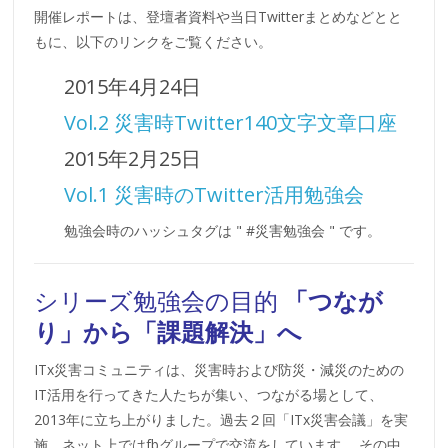
開催レポートは、登壇者資料や当日Twitterまとめなどとと
もに、以下のリンクをご覧ください。
2015年4月24日
Vol.2 災害時Twitter140文字文章口座
2015年2月25日
Vol.1 災害時のTwitter活用勉強会
勉強会時のハッシュタグは " #災害勉強会 " です。
シリーズ勉強会の目的
「つなが
り」から「課題解決」へ
ITx災害コミュニティは、災害時および防災・減災のための
IT活用を行ってきた人たちが集い、つながる場として、
2013年に立ち上がりました。過去２回「ITx災害会議」を実
施、ネット上ではfbグループで交流をしています。 その中