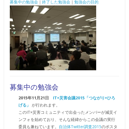
募集中の勉強会
｜
終了した勉強会
｜
勉強会の目的
募集中の勉強会
2015年11月21日
IT×災害会議2015「つながり×ひろ
げる」
が行われます。
このIT×災害コミュニティで出会ったメンバーが減災イ
ンフォを始めており、そんな経緯からこの会議の実行
委員も兼ねています。
自治体Twitter調査2015
のポスタ