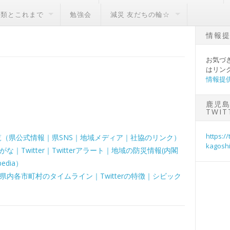
種類とこれまで
勉強会
減災 友だちの輪☆
情報
お気づ
はリン
情報提
鹿児
TWI
https://
覧（県公式情報｜県SNS｜地域メディア｜社協のリンク）
kagos
Twitter｜Twitterアラート｜地域の防災情報(内閣
dia）
内各市町村のタイムライン｜Twitterの特徴｜シビック