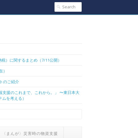
税）に関するまとめ（7/11公開）
現在）
トのご紹介
情報支援のこれまで、これから。」 〜東日本大
テムを考える）
〈まんが〉災害時の物資支援