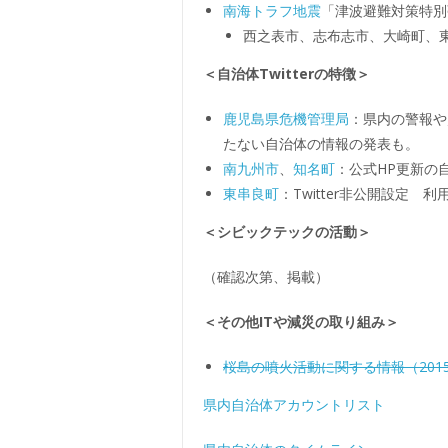
南海トラフ地震
「津波避難対策特別
西之表市、志布志市、大崎町、
＜自治体Twitterの特徴＞
鹿児島県危機管理局
：県内の警報や
たない自治体の情報の発表も。
南九州市
、
知名町
：公式HP更新の
東串良町
：Twitter非公開設定 
＜シビックテックの活動＞
（確認次第、掲載）
＜その他ITや減災の取り組み＞
桜島の噴火活動に関する情報（201
県内自治体アカウントリスト