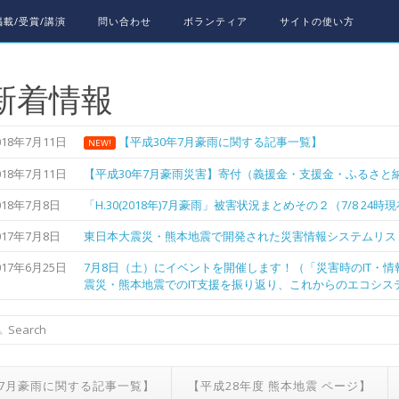
載/受賞/講演
問い合わせ
ボランティア
サイトの使い方
新着情報
018年7月11日
【平成30年7月豪雨に関する記事一覧】
NEW!
018年7月11日
【平成30年7月豪雨災害】寄付（義援金・支援金・ふるさと納
018年7月8日
「H.30(2018年)7月豪雨」被害状況まとめその２（7/8 24時
017年7月8日
東日本大震災・熊本地震で開発された災害情報システムリス
017年6月25日
7月8日（土）にイベントを開催します！（「災害時のIT・
震災・熊本地震でのIT支援を振り返り、これからのエコシス
年7月豪雨に関する記事一覧】
【平成28年度 熊本地震 ページ】