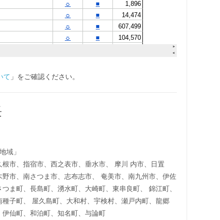
いて
」をご確認ください。
長
地域」
根市、指宿市、西之表市、垂水市、 摩川 内市、日置
木野市、南さつま市、志布志市、 奄美市、南九州市、伊佐
さつま町、長島町、湧水町、大崎町、東串良町、 錦江町、
南種子町、 屋久島町、大和村、宇検村、瀬戸内町、龍郷
、伊仙町、和泊町、知名町、与論町