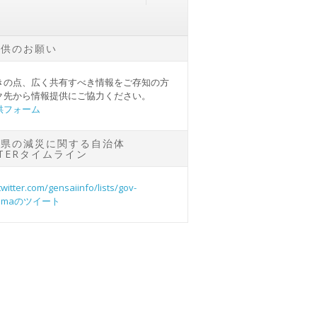
提供のお願い
きの点、広く共有すべき情報をご存知の方
ク先から情報提供にご協力ください。
供フォーム
島県の減災に関する自治体
TTERタイムライン
twitter.com/gensaiinfo/lists/gov-
himaのツイート