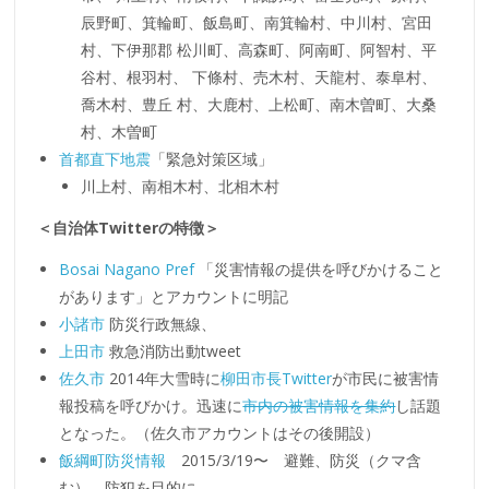
辰野町、箕輪町、飯島町、南箕輪村、中川村、宮田
村、下伊那郡 松川町、高森町、阿南町、阿智村、平
谷村、根羽村、 下條村、売木村、天龍村、泰阜村、
喬木村、豊丘 村、大鹿村、上松町、南木曽町、大桑
村、木曽町
首都直下地震
「緊急対策区域」
川上村、南相木村、北相木村
＜自治体Twitterの特徴＞
Bosai Nagano Pref
「災害情報の提供を呼びかけること
があります」とアカウントに明記
小諸市
防災行政無線、
上田市
救急消防出動tweet
佐久市
2014年大雪時に
柳田市長Twitter
が市民に被害情
報投稿を呼びかけ。迅速に
市内の被害情報を集約
し話題
となった。（佐久市アカウントはその後開設）
飯綱町防災情報
2015/3/19〜 避難、防災（クマ含
む）、防犯を目的に。