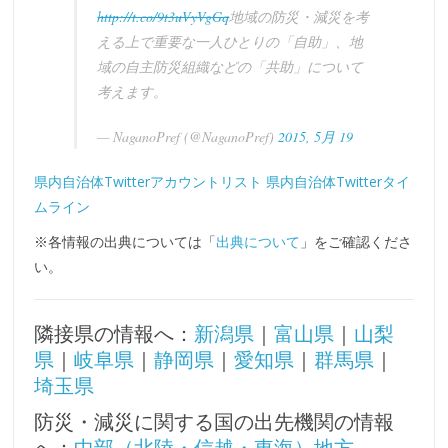
http://t.co/9t3uVyVgGq
地域の防災・減災を考
える上で重要な一人ひとりの「自助」、地
域の自主防災組織などの「共助」について
考えます。
— NaganoPref (@NaganoPref)
2015, 5月 19
県内自治体Twitterアカウントリスト
県内自治体Twitterタイ
ムライン
※各情報の出典については「
出典について
」をご確認くださ
い。
隣接県の情報へ：
新潟県
｜
富山県
｜
山梨
県
｜
岐阜県
｜
静岡県
｜
愛知県
｜
群馬県
｜
埼玉県
防災・減災に関する国の出先機関の情報
へ：
中部（北陸・信越・東海）地方