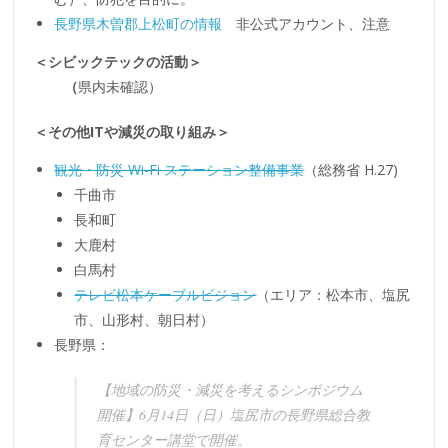
長野県木曽郡上松町の情報
非公式アカウント、注意
＜シビックテックの活動＞
（
県内未確認）
＜その他ITや減災の取り組み＞
観光・防災 Wi-Fi ステーション整備事業
（総務省 H.27)
千曲市
長和町
大鹿村
白馬村
テレビ松本ケーブルビジョン
（エリア：松本市、塩尻
市、山形村、朝日村）
長野県：
【地域の防災・減災を考えるシンポジウム
開催】6月14日（日）塩尻市の長野県総合教
育センター講堂で開催。