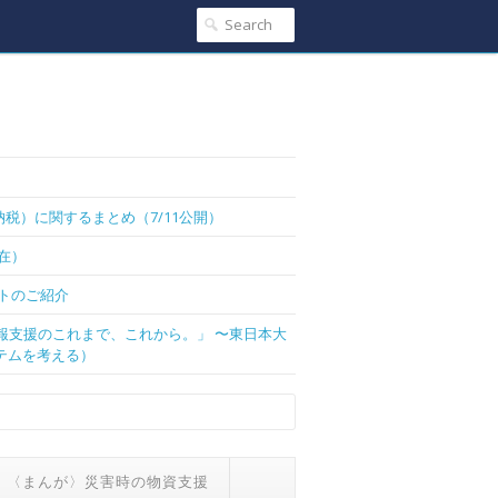
税）に関するまとめ（7/11公開）
現在）
トのご紹介
情報支援のこれまで、これから。」 〜東日本大
テムを考える）
〈まんが〉災害時の物資支援