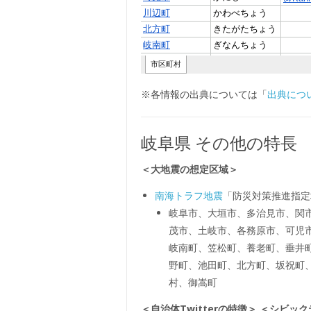
※各情報の出典については「
出典につ
岐阜県 その他の特長
＜大地震の想定区域＞
南海トラフ地震
「防災対策推進指定
岐阜市、大垣市、多治見市、関
茂市、土岐市、各務原市、可児
岐南町、笠松町、養老町、垂井
野町、池田町、北方町、坂祝町
村、御嵩町
＜自治体Twitterの特徴＞
＜シビック