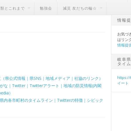
種類とこれまで
勉強会
減災 友だちの輪☆
情報
お気づ
はリン
情報提
岐阜県
タイ
https:/
覧（県公式情報｜県SNS｜地域メディア｜社協のリンク）
イート
Twitter｜Twitterアラート｜地域の防災情報(内閣
dia）
内各市町村のタイムライン｜Twitterの特徴｜シビック