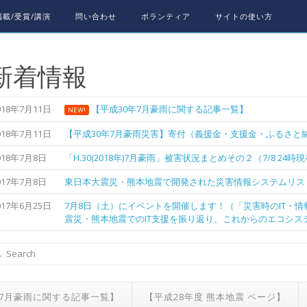
載/受賞/講演
問い合わせ
ボランティア
サイトの使い方
新着情報
018年7月11日
【平成30年7月豪雨に関する記事一覧】
NEW!
018年7月11日
【平成30年7月豪雨災害】寄付（義援金・支援金・ふるさと納
018年7月8日
「H.30(2018年)7月豪雨」被害状況まとめその２（7/8 24時
017年7月8日
東日本大震災・熊本地震で開発された災害情報システムリス
017年6月25日
7月8日（土）にイベントを開催します！（「災害時のIT・
震災・熊本地震でのIT支援を振り返り、これからのエコシス
年7月豪雨に関する記事一覧】
【平成28年度 熊本地震 ページ】