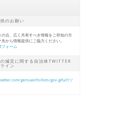
提供のお願い
きの点、広く共有すべき情報をご存知の方
ク先から情報提供にご協力ください。
供フォーム
の減災に関する自治体TWITTER
ムライン
/twitter.com/gensaiinfo/lists/gov-gifuのツ