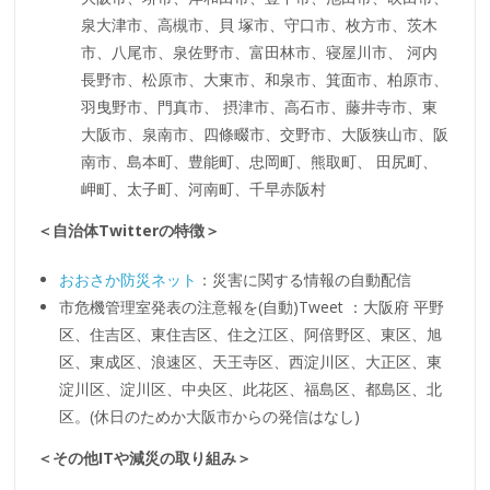
泉大津市、高槻市、貝 塚市、守口市、枚方市、茨木
市、八尾市、泉佐野市、富田林市、寝屋川市、 河内
長野市、松原市、大東市、和泉市、箕面市、柏原市、
羽曳野市、門真市、 摂津市、高石市、藤井寺市、東
大阪市、泉南市、四條畷市、交野市、大阪狭山市、阪
南市、島本町、豊能町、忠岡町、熊取町、 田尻町、
岬町、太子町、河南町、千早赤阪村
＜自治体Twitterの特徴＞
おおさか防災ネット
：災害に関する情報の自動配信
市危機管理室発表の注意報を(自動)Tweet ：大阪府 平野
区、住吉区、東住吉区、住之江区、阿倍野区、東区、旭
区、東成区、浪速区、天王寺区、西淀川区、大正区、東
淀川区、淀川区、中央区、此花区、福島区、都島区、北
区。(休日のためか大阪市からの発信はなし)
＜その他ITや減災の取り組み＞