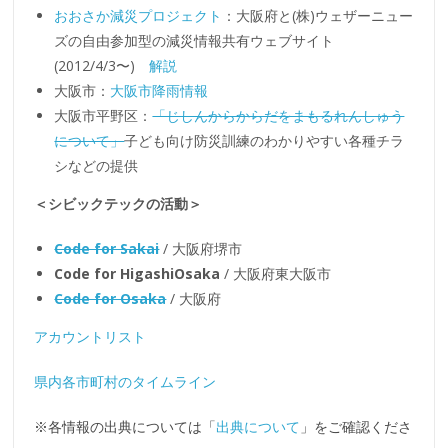
おおさか減災プロジェクト
：大阪府と(株)ウェザーニュー
ズの自由参加型の減災情報共有ウェブサイト
(2012/4/3〜)
解説
大阪市：
大阪市降雨情報
大阪市平野区：
「じしんからからだをまもるれんしゅう
について」
子ども向け防災訓練のわかりやすい各種チラ
シなどの提供
＜シビックテックの活動＞
Code for Sakai
/ 大阪府堺市
Code for HigashiOsaka
/ 大阪府東大阪市
Code for Osaka
/ 大阪府
アカウントリスト
県内各市町村のタイムライン
※各情報の出典については「
出典について
」をご確認くださ