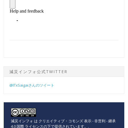
減災インフォ公式TWITTER
@ITxSaigaiさんのツイート
減災インフォ
は
クリエイティブ・コモンズ 表示 - 非営利 - 継承
4.0 国際 ライセンスの下で提供されています。
.