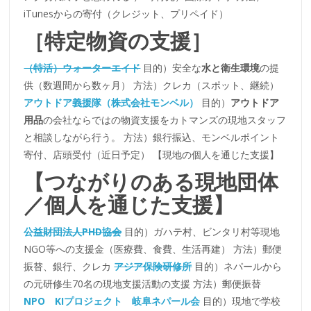
iTunesからの寄付（クレジット、プリペイド）
［特定物資の支援］
（特活）ウォーターエイド
目的）安全な
水と衛生環境
の提
供（数週間から数ヶ月） 方法）クレカ（スポット、継続）
アウトドア義援隊（株式会社モンベル）
目的）
アウトドア
用品
の会社ならではの物資支援をカトマンズの現地スタッフ
と相談しながら行う。 方法）銀行振込、モンベルポイント
寄付、店頭受付（近日予定） 【現地の個人を通じた支援】
【つながりのある現地団体
／個人を通じた支援】
公益財団法人PHD協会
目的）ガハテ村、ビンタリ村等現地
NGO等への支援金（医療費、食費、生活再建） 方法）郵便
振替、銀行、クレカ
アジア保険研修所
目的）ネパールから
の元研修生70名の現地支援活動の支援 方法）郵便振替
NPO KIプロジェクト 岐阜ネパール会
目的）現地で学校