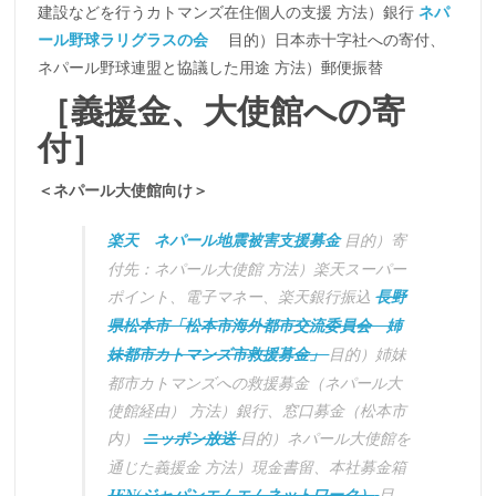
建設などを行うカトマンズ在住個人の支援 方法）銀行
ネパ
ール野球ラリグラスの会
目的）日本赤十字社への寄付、
ネパール野球連盟と協議した用途 方法）郵便振替
［義援金、大使館への寄
付］
＜ネパール大使館向け＞
楽天 ネパール地震被害支援募金
目的）寄
付先：ネパール大使館 方法）楽天スーパー
ポイント、電子マネー、楽天銀行振込
長野
県松本市「松本市海外都市交流委員会 姉
妹都市カトマンズ市救援募金」
目的）姉妹
都市カトマンズへの救援募金（ネパール大
使館経由） 方法）銀行、窓口募金（松本市
内）
ニッポン放送
目的）ネパール大使館を
通じた義援金 方法）現金書留、本社募金箱
JFN(ジャパンエムエムネットワーク）
目