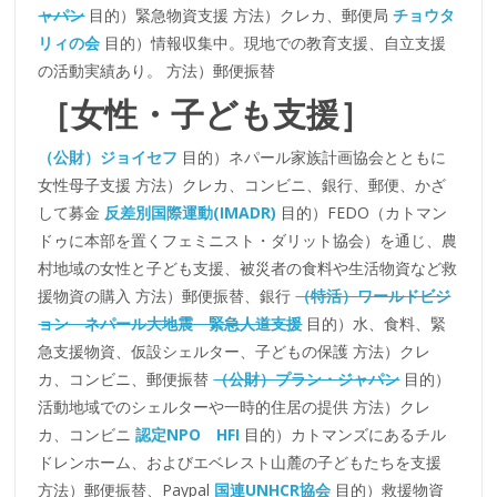
ャパン
目的）緊急物資支援 方法）クレカ、郵便局
チョウタ
リィの会
目的）情報収集中。現地での教育支援、自立支援
の活動実績あり。 方法）郵便振替
［女性・子ども支援］
（公財）ジョイセフ
目的）ネパール家族計画協会とともに
女性母子支援 方法）クレカ、コンビニ、銀行、郵便、かざ
して募金
反差別国際運動(IMADR)
目的）FEDO（カトマン
ドゥに本部を置くフェミニスト・ダリット協会）を通じ、農
村地域の女性と子ども支援、被災者の食料や生活物資など救
援物資の購入 方法）郵便振替、銀行
（特活）ワールドビジ
ョン ネパール大地震 緊急人道支援
目的）水、食料、緊
急支援物資、仮設シェルター、子どもの保護 方法）クレ
カ、コンビニ、郵便振替
（公財）プラン・ジャパン
目的）
活動地域でのシェルターや一時的住居の提供 方法）クレ
カ、コンビニ
認定NPO HFI
目的）カトマンズにあるチル
ドレンホーム、およびエベレスト山麓の子どもたちを支援
方法）郵便振替、Paypal
国連UNHCR協会
目的）救援物資