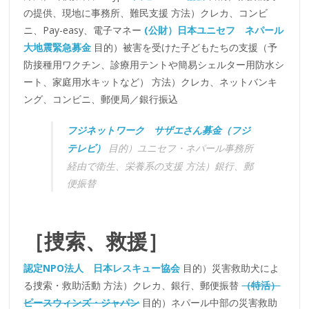
の提供、現地に事務所、難民支援 方法）クレカ、コンビ
ニ、Pay-easy、電子マネー
(公財）日本ユニセフ ネパール
大地震緊急募金
目的）被害を受けた子どもたちの支援（予
防接種用ワクチン、診療用テントや簡易シェルター用防水シ
ート、家庭用水キットなど） 方法）クレカ、ネットバンキ
ング、コンビニ、郵便局／銀行振込
フジネットワーク サザエさん募金（フジ
テレビ）
目的）ユニセフ・ネパール事務所
経由で衛生、栄養系の支援 方法）銀行、郵
便振替
［捜索、救援］
認定NPO法人 日本レスキュー協会
目的）災害救助犬によ
る捜索・救助活動 方法）クレカ、銀行、郵便振替
（特活）
ピースウィンズ・ジャパン
目的）ネパール中部の災害救助