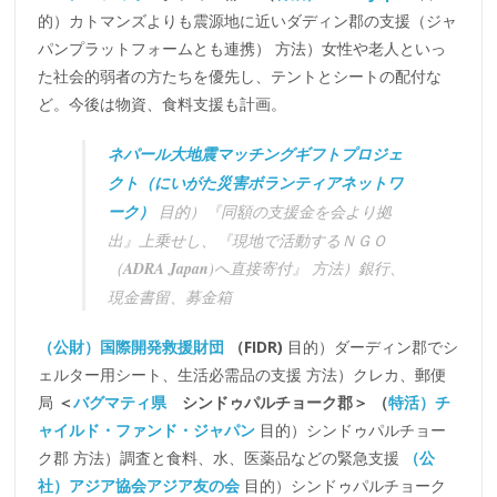
的）カトマンズよりも震源地に近いダディン郡の支援（ジャ
パンプラットフォームとも連携） 方法）女性や老人といっ
た社会的弱者の方たちを優先し、テントとシートの配付な
ど。今後は物資、食料支援も計画。
ネパール大地震マッチングギフトプロジェ
クト（にいがた災害ボランティアネットワ
ーク）
目的）『同額の支援金を会より拠
出』上乗せし、『現地で活動するＮＧＯ
（
ADRA Japan
)へ直接寄付』 方法）銀行、
現金書留、募金箱
（公財）国際開発救援財団
（FIDR)
目的）ダーディン郡でシ
ェルター用シート、生活必需品の支援 方法）クレカ、郵便
局
＜
バグマティ県
シンドゥパルチョーク郡＞
（
特活）チ
ャイルド・ファンド・ジャパン
目的）シンドゥパルチョー
ク郡 方法）調査と食料、水、医薬品などの緊急支援
（公
社）アジア協会アジア友の会
目的）シンドゥパルチョーク