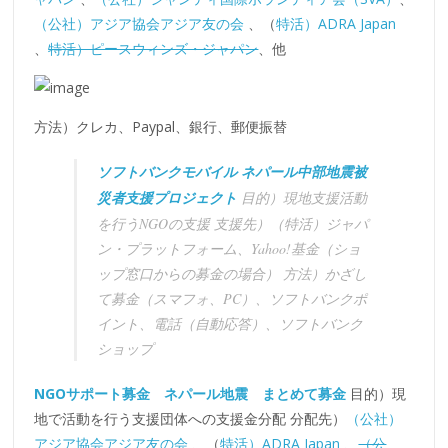
（公社）アジア協会アジア友の会
、（
特活）ADRA Japan
、
特活）ピースウィンズ・ジャパン
、他
方法）クレカ、Paypal、銀行、郵便振替
ソフトバンクモバイル ネパール中部地震被
災者支援プロジェクト
目的）現地支援活動
を行うNGOの支援 支援先）（特活）ジャパ
ン・プラットフォーム、Yahoo!基金（ショ
ップ窓口からの募金の場合） 方法）かざし
て募金（スマフォ、PC）、ソフトバンクポ
イント、電話（自動応答）、ソフトバンク
ショップ
NGOサポート募金 ネパール地震 まとめて募金
目的）現
地で活動を行う支援団体への支援金分配 分配先）
（公社）
アジア協会アジア友の会
、（
特活）ADRA Japan
、
（公