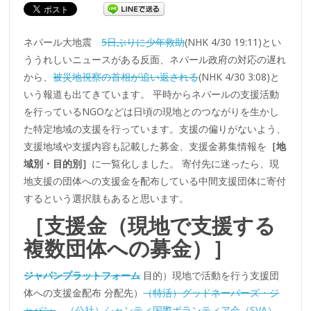
ネパール大地震
5日ぶりに少年救助
(NHK 4/30 19:11)とい
ううれしいニュースがある反面、ネパール政府の対応の遅れ
から、
被災地視察の首相が追い返される
(NHK 4/30 3:08)と
いう報道も出てきています。 平時からネパールの支援活動
を行っているNGOなどは日頃の現地とのつながりを生かし
た特定地域の支援を行っています。支援の偏りがないよう、
支援地域や支援内容も記載した募金、支援金募集情報を
［地
域別・目的別］
に一覧化しました。 寄付先に迷ったら、現
地支援の団体への支援金を配布している中間支援団体に寄付
するという選択肢もあると思います。
［支援金（現地で支援する
複数団体への募金）］
ジャパンプラットフォーム
目的）現地で活動を行う支援団
体への支援金配布 分配先）
（特活）グッドネーバーズ・ジ
ャパン
、
（公社）シャンティ国際ボランティア会（SVA）
、