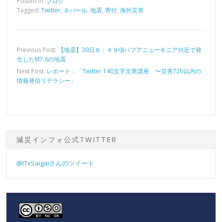
Posted in:
ブログ
Tagged:
Twitter
,
ネパール
,
地震
,
寄付
,
海外災害
Previous Post:
【地震】30日８：４９頃パプアニューギニア付近で発
生したM7.6の地震
Next Post:
レポート：「Twitter 140文字文章講座 〜災害72h以内の
情報発信リテラシー」
減災インフォ公式TWITTER
@ITxSaigaiさんのツイート