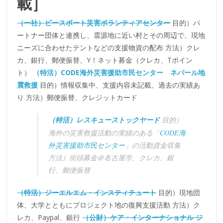
載］
（一社）ピースボート災害ボランティアセンター
目的）パ
ートナー団体と連携し、震源地に近い村とその周辺で、現地
ニーズに合わせたテントなどの支援物資の配布 方法）クレ
カ、銀行、郵便振替、Y！ネット募金（クレカ、Tポイン
ト）
（特活）CODE海外災害援助市民センター ネパール地
震救援
目的）情報収集中、支援内容未記載、過去の実績あ
り 方法）郵便振替、クレジットカード
（特活）レ
スキューストックヤード
目的）
海外の災害救援活動の実績のある「
CODE海
外災害援助市民センター
」の活動資金収集
方法）街頭募金＠名古屋市、クレカ、銀
行、郵便振替
（特活）ジーエルエム・インスティチュート
目的）現地団
体、大学とともにプロジェクト地の復興支援活動 方法）ク
レカ、Paypal、銀行
（公財）ケア・インターナショナル ジ