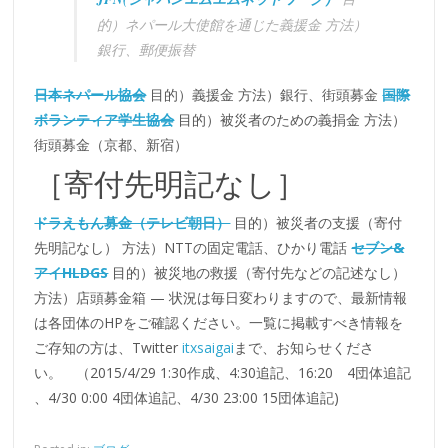
的）ネパール大使館を通じた義援金 方法）
銀行、郵便振替
日本ネパール協会
目的）義援金 方法）銀行、街頭募金
国際
ボランティア学生協会
目的）被災者のための義捐金 方法）
街頭募金（京都、新宿）
［寄付先明記なし］
ドラえもん募金（テレビ朝日）
目的）被災者の支援（寄付
先明記なし） 方法）NTTの固定電話、ひかり電話
セブン&
アイHLDGS
目的）被災地の救援（寄付先などの記述なし）
方法）店頭募金箱 — 状況は毎日変わりますので、最新情報
は各団体のHPをご確認ください。一覧に掲載すべき情報を
ご存知の方は、Twitter
itxsaigai
まで、お知らせくださ
い。 （2015/4/29 1:30作成、4:30追記、16:20 4団体追記
、4/30 0:00 4団体追記、4/30 23:00 15団体追記)