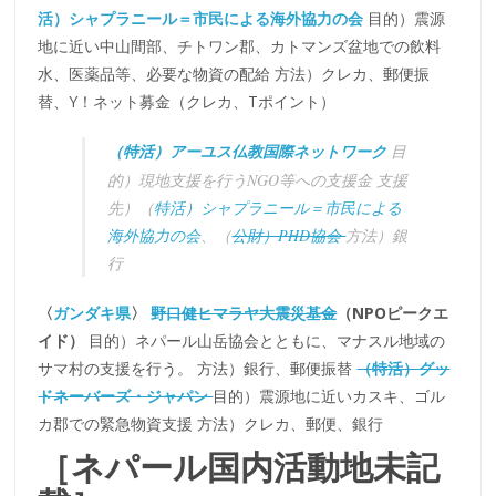
活）シャプラニール＝市民による海外協力の会
目的）震源
地に近い中山間部、チトワン郡、カトマンズ盆地での飲料
水、医薬品等、必要な物資の配給 方法）クレカ、郵便振
替、Y！ネット募金（クレカ、Tポイント）
（特活）アーユス仏教国際ネットワーク
目
的）現地支援を行うNGO等への支援金 支援
先）（
特活）シャプラニール＝市民による
海外協力の会
、（
公財）PHD協会
方法）銀
行
〈
ガンダキ県
〉
野口健ヒマラヤ大震災基金
（NPOピークエ
イド）
目的）ネパール山岳協会とともに、マナスル地域の
サマ村の支援を行う。 方法）銀行、郵便振替
（特活）グッ
ドネーバーズ・ジャパン
目的）震源地に近いカスキ、ゴル
カ郡での緊急物資支援 方法）クレカ、郵便、銀行
［ネパール国内活動地未記