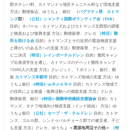
郡ポテシパ村、カトマンドゥ地区チュニケル村など現地支援
方法）郵便振込、ゆうちょ、銀行
〈
バグマティ県
カトマ
ンズ
郡〉
（公社）シャンティ国際ボランティア会（SVA）
目的）ネパール・カトマンズおよびカトマンズ北西部の調査
と物資および復興支援 方法）郵便振替、クレカ
（特活）難
民を助ける会
目的）カトマンズとその近郊の緊急物資支援
と障がいのある方への支援 方法）郵便振替、クレカ、コン
ビニ決済
（特活）レインボーチルドレン
目的）難民キャン
プ出身奨学生を通じ、カトマンズのチベット難民キャンプ
15000人の支援 方法）クレジット、Ｔポイント、銀行、郵
振
カトマンズ本願寺
目的）カトマンズ地域の支援 方法）ゆ
うちょ銀行
（特活）ムラノミライ
目的）カトマンズ地域で
の住民による救援・復興活動への側面支援 方法）クレカ、
郵便振替、銀行
（特活）国際学校建設支援協会
目的）カト
マンズ、タナフ地域向け物資支援（インド経由） 方法）ゆ
うちょ銀行
（公社）セーブ・ザ・チルドレン
目的）カトマ
ンズ、ゴルカ郡、シンドゥパルチョーク郡での被災者、子ど
も支援 方法）クレカ、ゆうちょ
＜震源地周辺その他＞
（特