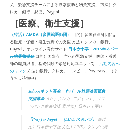
犬、緊急支援チームによる捜索救助と物資支援。 方法）ク
レカ、銀行、郵便、Paypal
［医療、衛生支援］
（特活）AMDA（多国籍医師団）
目的）多国籍医師団によ
る医療・保健・衛生分野での支援 方法）クレカ、銀行、
Paypal、オンライン寄付サイト
日本赤十字 2015年ネパー
ル地震救援金
目的）国際赤十字への緊急支援、医師・看護
師の職員派遣、基礎保険の緊急対応ユニット等
活動内容へ
のリンク
方法）銀行、クレカ、コンビニ、Pay-easy、（ゆ
うちょ準備中）
Yahoo!ネット募金 ネパール地震被害緊急
支援募金
方法）クレカ、Tポイント、ソフ
トバンク携帯決済 寄付先）日本赤十字社
「Pray for Nepal」（LINE スタンプ）
寄付
先）日本赤十字社 方法）LINEスタンプの購