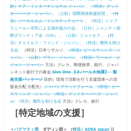
財）ケア・インターナショナル ジャパン
、
（特活）グッド
ネーバーズ・ジャパン
、
（公財）国際開発救援財団
、
（特
活）ジーエルエム・インスティチュート
、
（特活）シャプ
ラニール＝市民による海外協力の会
、
（公社）シャンティ国
際ボランティア会（SVA）
、
（公財）ジョイセフ
、（
特
活）チャイルド・ファンド・ジャパン
、
（特活）難民を助け
る会
、（特活）日本リザルツ、
（特活）ピースウィンズ・ジ
ャパン
、
（公財）プラン・ジャパン
、
（特活）ワールド・ビ
ジョン・ジャパン
方法）クレカ、郵便振替、銀行、ジャパ
ンネット銀行での募金
Give One 【ネパール大地震】 緊
急支援パッケージ
目的）現地で活動を行う支援団体への支
援金分配 分配先）
ジャパンプラットフォーム
（特活）ピー
スウィンズ・ジャパン
（特活）グッドネーバーズ・ジャパ
ン
（特活）難民を助ける会
方法）クレカ、銀行
［特定地域の支援］
＜
バグマティ県
ダディン郡＞
（
特活）ADRA Japan
目