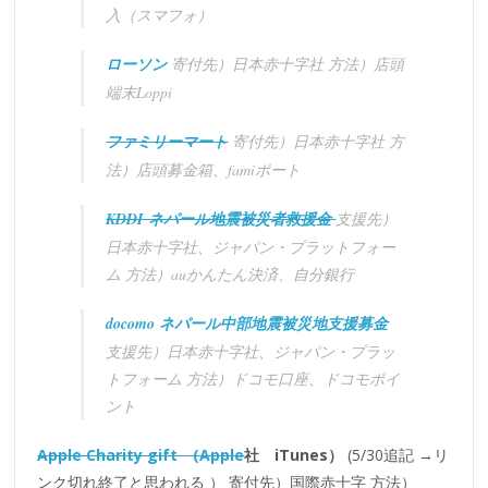
入（スマフォ）
ローソン
寄付先）日本赤十字社 方法）店頭
端末Loppi
ファミリーマート
寄付先）日本赤十字社 方
法）店頭募金箱、famiポート
KDDI ネパール地震被災者救援金
支援先）
日本赤十字社、ジャパン・プラットフォー
ム 方法）auかんたん決済、自分銀行
docomo ネパール中部地震被災地支援募金
支援先）日本赤十字社、ジャパン・プラッ
トフォーム 方法）ドコモ口座、ドコモポイ
ント
Apple Charity gift (Apple
社 iTunes）
(5/30追記 →リ
ンク切れ終了と思われる ） 寄付先）国際赤十字 方法）