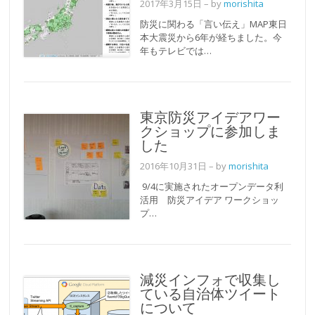
2017年3月15日
– by
morishita
防災に関わる「言い伝え」MAP東日
本大震災から6年が経ちました。今
年もテレビでは…
東京防災アイデアワー
クショップに参加しま
した
2016年10月31日
– by
morishita
9/4に実施されたオープンデータ利
活用 防災アイデア ワークショッ
プ…
減災インフォで収集し
ている自治体ツイート
について