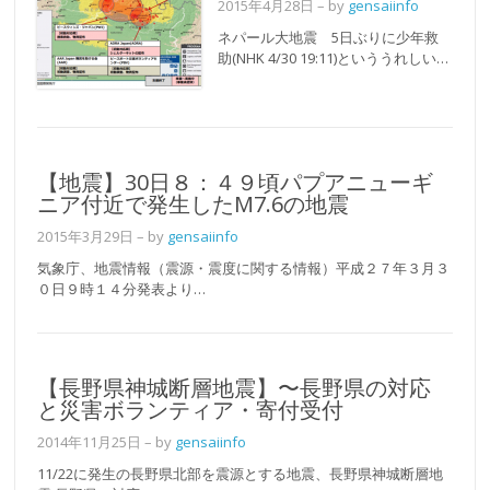
2015年4月28日
– by
gensaiinfo
ネパール大地震 5日ぶりに少年救
助(NHK 4/30 19:11)といううれしい…
【地震】30日８：４９頃パプアニューギ
ニア付近で発生したM7.6の地震
2015年3月29日
– by
gensaiinfo
気象庁、地震情報（震源・震度に関する情報）平成２７年３月３
０日９時１４分発表より…
【長野県神城断層地震】〜長野県の対応
と災害ボランティア・寄付受付
2014年11月25日
– by
gensaiinfo
11/22に発生の長野県北部を震源とする地震、長野県神城断層地