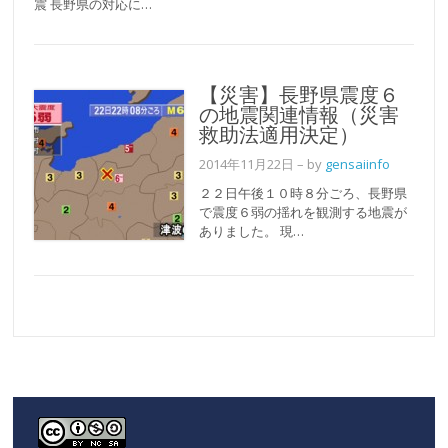
震 長野県の対応に…
【災害】長野県震度６
の地震関連情報（災害
救助法適用決定）
2014年11月22日
– by
gensaiinfo
２２日午後１０時８分ごろ、長野県
で震度６弱の揺れを観測する地震が
ありました。 現…