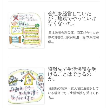
会社を経営していた
が，地震でやっていけ
なくなった。
日本政策金融公庫、商工組合中央金
庫の災害復旧貸付制度、熊 本県信用
保…
避難先で生活保護を受
けることはできるの
か。
避難所や実家・友人宅に避難をして
いる場合でも，生活保護を 受けられ
る…