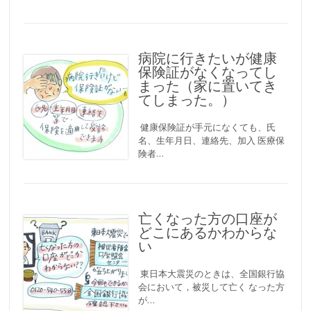
病院に行きたいが健康
保険証がなくなってし
まった（家に置いてき
てしまった。）
健康保険証が手元になくても、氏
名、生年月日、連絡先、加入 医療保
険者…
亡くなった方の口座が
どこにあるかわからな
い
東日本大震災のときは、全国銀行協
会において，被災して亡く なった方
が…