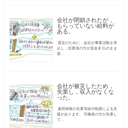
会社が閉鎖されたが，
もらっていない給料が
ある。
震災のために，会社が事業活動を停
止し，従業員の方が賃金未 払のまま
退…
会社が被災したため，
失業し，収入がなくな
った。
雇用保険の失業等給付制度による支
援があります。 労働者の方が失業し
て…