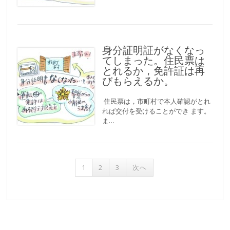
身分証明証がなくなっ
てしまった。住民票は
とれるか，免許証は再
びもらえるか。
住民票は，市町村で本人確認がとれ
れば交付を受けることができ ます。
ま…
投稿ナビゲーション
1
2
3
次へ