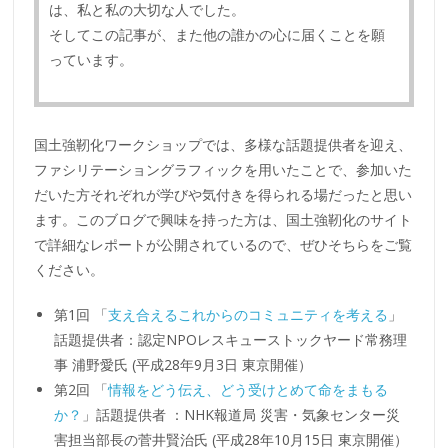
は、私と私の大切な人でした。
そしてこの記事が、また他の誰かの心に届くことを願
っています。
国土強靭化ワークショップでは、多様な話題提供者を迎え、
ファシリテーショングラフィックを用いたことで、参加いた
だいた方それぞれが学びや気付きを得られる場だったと思い
ます。このブログで興味を持った方は、国土強靭化のサイト
で詳細なレポートが公開されているので、ぜひそちらをご覧
ください。
第1回 「
支え合えるこれからのコミュニティを考える
」
話題提供者：認定NPOレスキューストックヤード常務理
事 浦野愛氏 (平成28年9月3日 東京開催）
第2回 「
情報をどう伝え、どう受けとめて命をまもる
か？
」話題提供者 ：NHK報道局 災害・気象センター災
害担当部長の菅井賢治氏 (平成28年10月15日 東京開催）