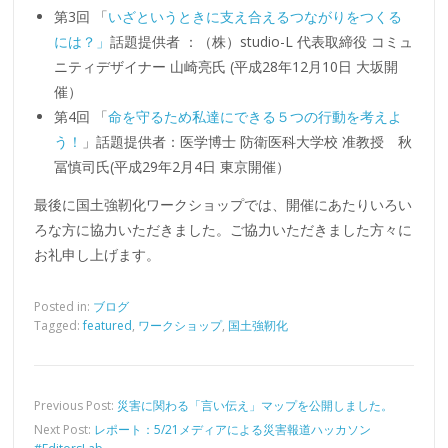
第3回 「
いざというときに支え合えるつながりをつくる
には？」
話題提供者 ：（株）studio-L 代表取締役 コミュ
ニティデザイナー 山崎亮氏 (平成28年12月10日 大坂開
催）
第4回 「
命を守るため私達にできる５つの行動を考えよ
う！
」話題提供者：医学博士 防衛医科大学校 准教授 秋
冨慎司氏(平成29年2月4日 東京開催）
最後に国土強靭化ワークショップでは、開催にあたりいろい
ろな方に協力いただきました。ご協力いただきました方々に
お礼申し上げます。
Posted in:
ブログ
Tagged:
featured
,
ワークショップ
,
国土強靭化
Previous Post:
災害に関わる「言い伝え」マップを公開しました。
Next Post:
レポート：5/21メディアによる災害報道ハッカソン