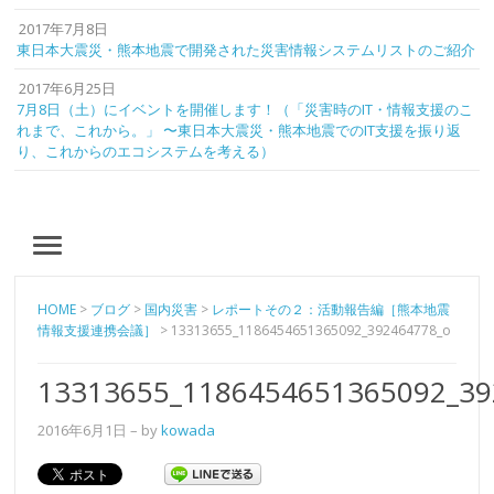
2017年7月8日
東日本大震災・熊本地震で開発された災害情報システムリストのご紹介
2017年6月25日
7月8日（土）にイベントを開催します！（「災害時のIT・情報支援のこ
れまで、これから。」 〜東日本大震災・熊本地震でのIT支援を振り返
り、これからのエコシステムを考える）
MENU
HOME
>
ブログ
>
国内災害
>
レポートその２：活動報告編［熊本地震
情報支援連携会議］
>
13313655_1186454651365092_392464778_o
13313655_1186454651365092_39
2016年6月1日
– by
kowada