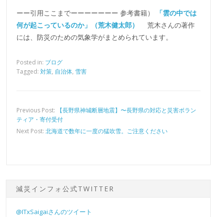
ーー引用ここまでーーーーーーー
参考書籍）
「雲の中では
何が起こっているのか」（荒木健太郎）
荒木さんの著作
には、防災のための気象学がまとめられています。
Posted in:
ブログ
Tagged:
対策
,
自治体
,
雪害
Previous Post:
【長野県神城断層地震】〜長野県の対応と災害ボラン
ティア・寄付受付
Next Post:
北海道で数年に一度の猛吹雪。ご注意ください
減災インフォ公式TWITTER
@ITxSaigaiさんのツイート