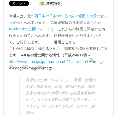
今週末は、
北〜西日本の日本海中心の広い範囲で大雪のおそ
れ
が伝えられています。 気象研究所の荒木健太郎さんが
facebookの公開フィード
で、これからの降雪に関連する情
報をまとめておられます。 転載許可をいただきましたの
で、ご紹介します。 ーーー引用ここからーーーーーーーー
これからの降雪に備えるために，雪関連の情報を整理してみ
ます．
●今冬の雪に関する情報 （平成26年12月～）
http://www.jma.go.jp/jma/menu/h26snow.html
最近出来たポータルページ． 降雪・積雪の
実況，気象情報，短期・長期の予測，雪氷
災害対策などの大雪に関する普及啓発資料
など，あらゆる資料が掲載されている． い
ままでこういったものがなかったので，超
便利．