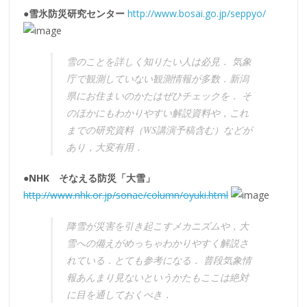
●雪氷防災研究センター
http://www.bosai.go.jp/seppyo/
雪のことを詳しく知りたい人は必見． 気象
庁で観測していない観測情報が多数．新潟
県にお住まいのかたはぜひチェックを． そ
のほかにもわかりやすい解説資料や，これ
までの研究資料（WS講演予稿含む）などが
あり，大変有用．
●NHK そなえる防災「大雪」
http://www.nhk.or.jp/sonae/column/oyuki.html
降雪が災害を引き起こすメカニズムや，大
雪への備えがめっちゃわかりやすく解説さ
れている．とても参考になる． 普段気象情
報あんまり見ないというかたもここは絶対
に目を通しておくべき．