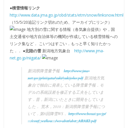
●積雪情報リンク
http://www.data.jma.go.jp/obd/stats/etrn/snow/linksnow.html
（15/5/20追記リンク切れのため、アーカイブにリンク）
地方別の雪に関する情報（各気象台提供）や，国
土交通省や地方自治体等の機関が作成している積雪情報への
リンク集など． こいつはすごい．もっと早く知りたかっ
た．．
●北陸の雪
新潟地方気象台
http://www.jma-
net.go.jp/niigata/
新潟県降雪量予報
http://www.jma-
net.go.jp/niigata/yuki/yukijoho.pdf
新潟地方気
象台で独自に発表している降雪量予報．モ
デルの系統誤差を修正する工夫をしていま
す．昔，新潟にいたときに開発をしていま
した． 荒木，2010：新潟県降雪量予報につ
いて．第8回降雪WS．
http://www.bosai.go.jp/
…/conf_ws/kou…/ws-abst/abst_ARAKI.pdf