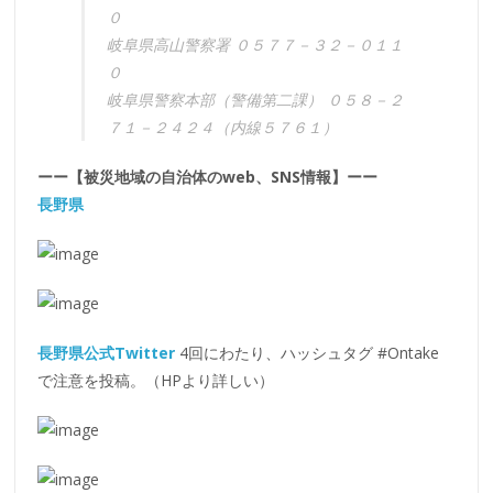
０
岐阜県高山警察署 ０５７７－３２－０１１
０
岐阜県警察本部（警備第二課） ０５８－２
７１－２４２４（内線５７６１）
ーー【被災地域の自治体のweb、SNS情報】ーー
長野県
長野県公式Twitter
4回にわたり、ハッシュタグ #Ontake
で注意を投稿。（HPより詳しい）