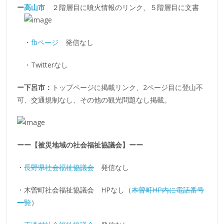
ー
高山市
２階層目に噴火情報のリンク、５階層目に文書
・
fbページ
発信なし
・Twitterなし
ー下呂市：
トップページに掲載リンク、2ページ目に登山不
可、交通規制なし、その他の観光問題なし掲載。
ーー【
被災地域の社会福祉協議会
】ーー
・
長野県社会福祉協議会
発信なし
・木曽町社会福祉協議会 HPなし（
木曽町HP内に電話番号
一覧
）