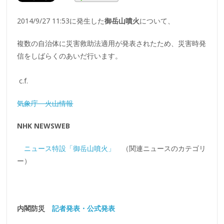
2014/9/27 11:53に発生した
御岳山噴火
について、
複数の自治体に災害救助法適用が発表されたため、災害時発
信をしばらくのあいだ行います。
c.f.
気象庁 火山情報
NHK NEWSWEB
ニュース特設「御岳山噴火」
（関連ニュースのカテゴリ
ー）
内閣防災
記者発表・公式発表