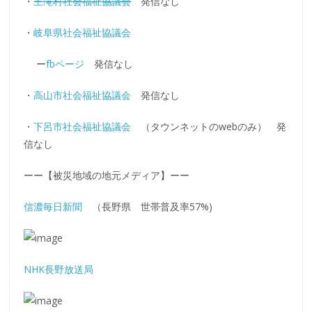
・
王滝村社会福祉協議会
発信なし
・
岐阜県社会福祉協議会
ー
fbページ
発信なし
・
高山市社会福祉協議会
発信なし
・
下呂市社会福祉協議会
（タウンネットのwebのみ） 発
信なし
ーー【
被災地域の地元メディア
】ーー
信濃毎日新聞
（長野県 世帯普及率57%)
NHK長野放送局