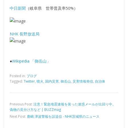
中日新聞
（岐阜県 世帯普及率50%）
NHK 長野放送局
●
Wikipedia 「御岳山」
Posted in:
ブログ
Tagged:
Twitter
,
噴火
,
国内災害
,
御岳山
,
災害情報発信
,
自治体
Previous Post:
注意！緊急地震速報を装った迷惑メールが出回り中。
偽物の見分け方など | BUZZmag
Next Post:
鹿嶋 津波警報を誤送信 - NHK茨城県のニュース