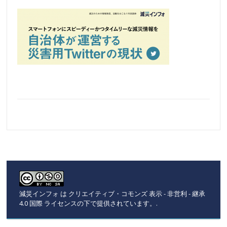
減災インフォ
は
クリエイティブ・コモンズ 表示 - 非営利 - 継承
4.0 国際 ライセンスの下で提供されています。
.