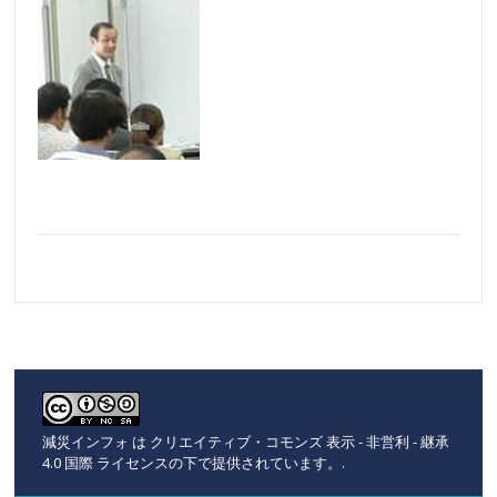
減災インフォ
は
クリエイティブ・コモンズ 表示 - 非営利 - 継承
4.0 国際 ライセンスの下で提供されています。
.