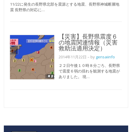
11/22に発生の長野県北部を震源とする地震、長野県神城断層地
震 長野県の対応に…
【災害】長野県震度６
の地震関連情報（災害
救助法適用決定）
2014年11月22日
– by
gensaiinfo
２２日午後１０時８分ごろ、長野県
で震度６弱の揺れを観測する地震が
ありました。 現…