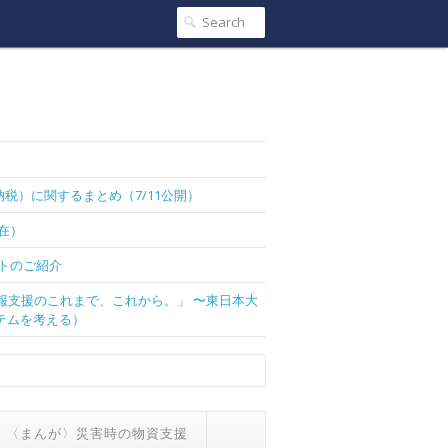
税）に関するまとめ（7/11公開）
現在）
トのご紹介
情報支援のこれまで、これから。」 〜東日本大
テムを考える）
〈まんが〉災害時の物資支援