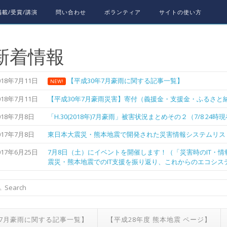
載/受賞/講演
問い合わせ
ボランティア
サイトの使い方
新着情報
018年7月11日
【平成30年7月豪雨に関する記事一覧】
NEW!
018年7月11日
【平成30年7月豪雨災害】寄付（義援金・支援金・ふるさと納
018年7月8日
「H.30(2018年)7月豪雨」被害状況まとめその２（7/8 24時
017年7月8日
東日本大震災・熊本地震で開発された災害情報システムリス
017年6月25日
7月8日（土）にイベントを開催します！（「災害時のIT・
震災・熊本地震でのIT支援を振り返り、これからのエコシス
年7月豪雨に関する記事一覧】
【平成28年度 熊本地震 ページ】