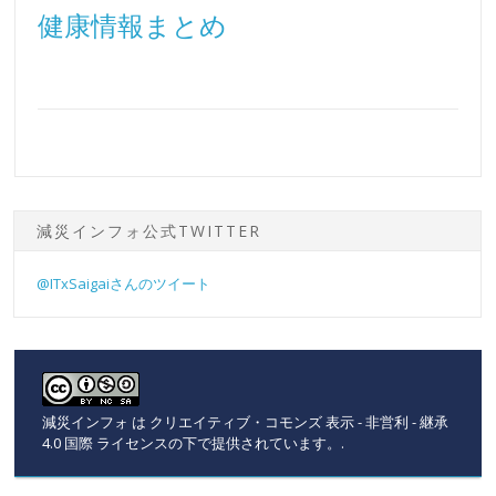
健康情報まとめ
減災インフォ公式TWITTER
@ITxSaigaiさんのツイート
減災インフォ
は
クリエイティブ・コモンズ 表示 - 非営利 - 継承
4.0 国際 ライセンスの下で提供されています。
.